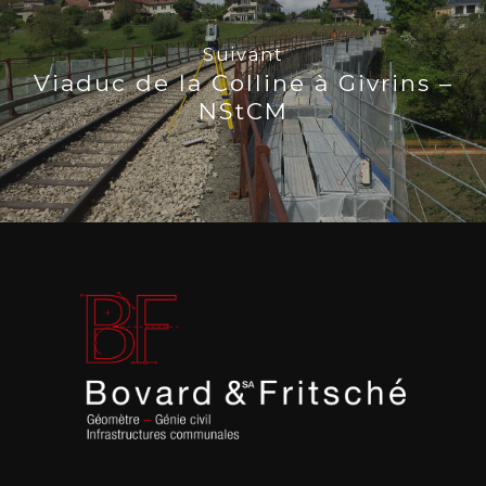
Suivant
Viaduc de la Colline à Givrins –
NStCM