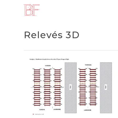
Skip
to
main
content
Relevés 3D