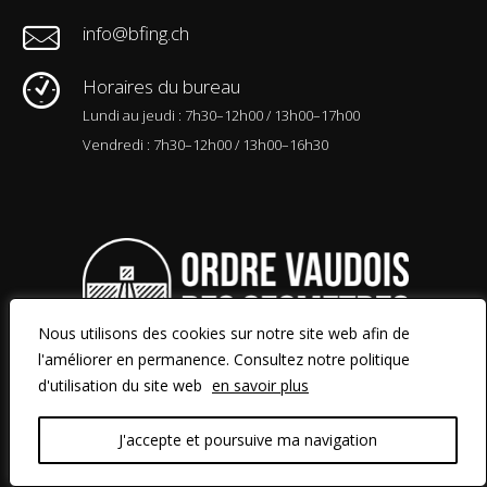
info@bfing.ch
Horaires du bureau
Lundi au jeudi : 7h30–12h00 / 13h00–17h00
Vendredi : 7h30–12h00 / 13h00–16h30
Nous utilisons des cookies sur notre site web afin de
l'améliorer en permanence. Consultez notre politique
d'utilisation du site web
en savoir plus
© 2026 Bovard & Fritsché SA
|
Politique d’utilisation du site web
|
J'accepte et poursuive ma navigation
Conception du site web par cakktus