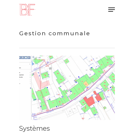
Skip
Menu
to
main
content
Gestion communale
Systèmes